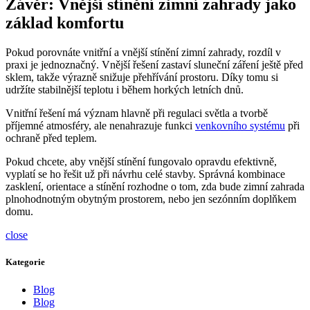
Závěr: Vnější stínění zimní zahrady jako
základ komfortu
Pokud porovnáte vnitřní a vnější stínění zimní zahrady, rozdíl v
praxi je jednoznačný. Vnější řešení zastaví sluneční záření ještě před
sklem, takže výrazně snižuje přehřívání prostoru. Díky tomu si
udržíte stabilnější teplotu i během horkých letních dnů.
Vnitřní řešení má význam hlavně při regulaci světla a tvorbě
příjemné atmosféry, ale nenahrazuje funkci
venkovního systému
při
ochraně před teplem.
Pokud chcete, aby vnější stínění fungovalo opravdu efektivně,
vyplatí se ho řešit už při návrhu celé stavby. Správná kombinace
zasklení, orientace a stínění rozhodne o tom, zda bude zimní zahrada
plnohodnotným obytným prostorem, nebo jen sezónním doplňkem
domu.
close
Kategorie
Blog
Blog