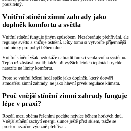
použitelný.
Vnitřní stínění zimní zahrady jako
doplněk komfortu a světla
Vnitřní stínění funguje jiným způsobem. Nezabraňuje přehřívání, ale
reguluje světlo a snižuje oslnění. Díky tomu si vytvoříte příjemnější
podmínky pro pobyt během dne.
Vnitřní stínění však nedokáže nahradit funkci venkovního systému.
Teplo už zůstává uvnitř, takže při vyšších letních teplotách rychle
narazíte na limity komfortu.
Proto se vnitřní řešení hodí spíše jako doplněk, který dotváří
atmosféru zimní zahrady, ne jako hlavní prvek regulace klimatu.
Proč vnější stínění zimní zahrady funguje
lépe v praxi?
Rozdíl mezi oběma řešeními pocítíte nejvíce během horkých dnů.
Vnější stínění zachytí energii slunce ještě před sklem, takže se
prostor nezačne výrazně přehřívat.