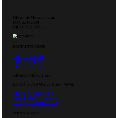
OK mont Moravia s.r.o.
IČO: 22192638
DIČ: CZ22192638
KONTAKTNÍ ÚDAJE
+420 774 420 151
+420 774 418 892
+420 777 415 373
OK mont Moravia s.r.o.
Lidická 700/19 602 00 Brno - Veveří
info@okmontmoravia.cz
poptavky@okmontmoravia.cz
r.svab@okmontmoravia.cz
MAPA STRÁNKY