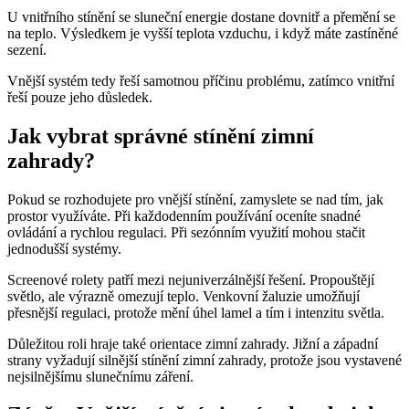
U vnitřního stínění se sluneční energie dostane dovnitř a přemění se
na teplo. Výsledkem je vyšší teplota vzduchu, i když máte zastíněné
sezení.
Vnější systém tedy řeší samotnou příčinu problému, zatímco vnitřní
řeší pouze jeho důsledek.
Jak vybrat správné stínění zimní
zahrady?
Pokud se rozhodujete pro vnější stínění, zamyslete se nad tím, jak
prostor využíváte. Při každodenním používání oceníte snadné
ovládání a rychlou regulaci. Při sezónním využití mohou stačit
jednodušší systémy.
Screenové rolety patří mezi nejuniverzálnější řešení. Propouštějí
světlo, ale výrazně omezují teplo. Venkovní žaluzie umožňují
přesnější regulaci, protože mění úhel lamel a tím i intenzitu světla.
Důležitou roli hraje také orientace zimní zahrady. Jižní a západní
strany vyžadují silnější stínění zimní zahrady, protože jsou vystavené
nejsilnějšímu slunečnímu záření.