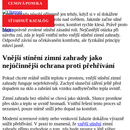
CENOVÁ PONUKA
11
Čvn
Zimní zahrada působí příjemně jen tehdy, když si v ní dokážete
udržet stabilní teplotu a kontrolu nad světlem. Jakmile začne silné
SŤIAHNUŤ KATALÓG
slunce přehřívat prosklený prostor, komfort rychle klesá. Právě proto
Menu
hraje správně zvolené stínění zásadní roli. Nejčastější otázka při
návrhu zní, zda je lepší vnitřní nebo vnější stínění zimní zahrady.
Odpověď závisí na očekávaném komfortu, ale fyzikální principy
mluví jasně.
Vnější stínění zimní zahrady jako
nejúčinnější ochrana proti přehřívání
Pokud chcete reálně snížit teplotu v prostoru, vnější stínění zimní
zahrady funguje nejefektivněji. Zachytí sluneční záření ještě před
dopadem na sklo a zabrání tak vzniku nadbytečného tepla uvnitř.
Zimní zahrada bez stínění se chová jako skleník. Slunce pronikne
přes sklo a teplo se uvnitř hromadí. Vnitřní řešení tento proces už
nezastaví, pouze mírně sníží jeho dopad na komfort.
Moderní screenové rolety nebo venkovní žaluzie dokážou výrazně
snížit přehřívání. V praxi to znamená, že
vnější stínění
zimní
zahrady přímo rozhoduje o tom, zda bude prostor v létě vůbec