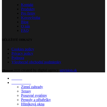
Kontakt
Produkty
Pro firmy
Kovovýroba
Blog
O nás
FAQ
DŮLEŽITÉ ODKAZY
Cookies policy
Privacy policy
Podpora
Všeobecné obchodní podmienky
created by digital agency
upvision.sk
Okmont
2020
O NÁS
PRODUKTY
Zimní zahrady
Terasy
Posuvné systémy
Pergoly a přístřešky
Hliníková okna