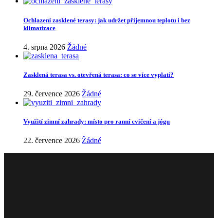
Ochlazení zasklené terasy: jak udržet příjemnou teplotu i bez
klimatizace
4. srpna 2026
Žádné
Zasklená terasa vs. otevřená terasa: co se více vyplatí?
29. července 2026
Žádné
Využití zimní zahrady: místo pro ranní cvičení a jógu
22. července 2026
Žádné